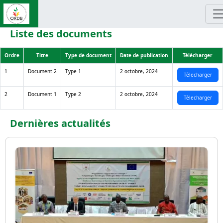
Aller au contenu principal
Liste des documents
Ordre
Titre
Type de document
Date de publication
Télécharger
1
Document 2
Type 1
2 octobre, 2024
Télecharger
2
Document 1
Type 2
2 octobre, 2024
Télecharger
Dernières actualités
Image