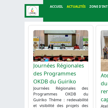
Aller au contenu principal
ACCUEIL
ACTUALITÉS
ZONE D'IN
Toutes les actualités
Image
Ima
Journées Régionales
des Programmes
Ate
OKDB du Guiriko
du
Journées Régionales des
re
Programmes OKDB du
ca
Guiriko Thème : redevabilité
et visibilité des projets des
Ate