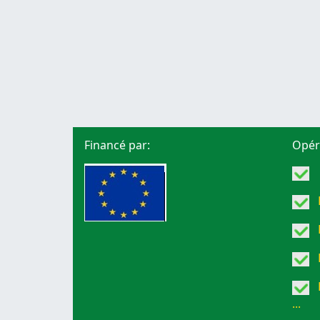
Financé par:
Opér
A
D
E
E
F
...