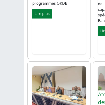
programmes OKDB
de
cap
Lire plus
spé
Ban
Li
Image
Ima
Ate
des