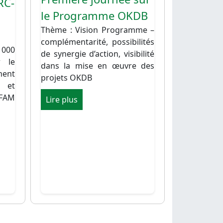
RC-
le Programme OKDB
Thème : Vision Programme –
complémentarité, possibilités
000
de synergie d’action, visibilité
r le
dans la mise en œuvre des
ment
projets OKDB
 et
XFAM
Lire plus