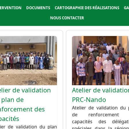
TERVENTION
DOCUMENTS
CARTOGRAPHIE DES RÉALISATIONS
GA
NOUS CONTACTER
ge
Image
lier de validation
Atelier de validatio
 plan de
PRC-Nando
nforcement des
Atelier de validation du 
de renforcement 
pacités
capacités des délégat
lier de validation du plan
spéciales dans la régio